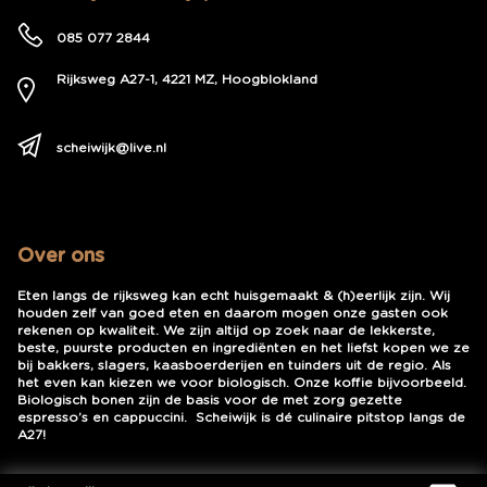
085 077 2844
Rijksweg A27-1, 4221 MZ, Hoogblokland
Route hier naartoe
scheiwijk@live.nl
Over ons
Eten langs de rijksweg kan echt huisgemaakt & (h)eerlijk zijn. Wij
houden zelf van goed eten en daarom mogen onze gasten ook
rekenen op kwaliteit. We zijn altijd op zoek naar de lekkerste,
beste, puurste producten en ingrediënten en het liefst kopen we ze
bij bakkers, slagers, kaasboerderijen en tuinders uit de regio. Als
het even kan kiezen we voor biologisch. Onze koffie bijvoorbeeld.
Biologisch bonen zijn de basis voor de met zorg gezette
espresso’s en cappuccini. Scheiwijk is dé culinaire pitstop langs de
A27!