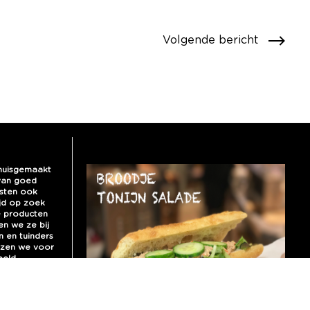
Volgende bericht
 huisgemaakt
 van goed
sten ook
ijd op zoek
e producten
en we ze bij
n en tuinders
iezen we voor
eeld.
voor de met
uccini.
langs de A27!