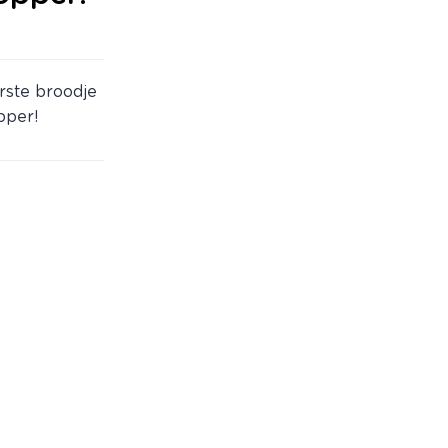
rste broodje
pper!