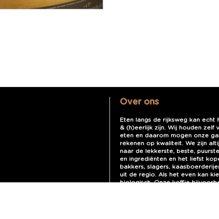
Over ons
Eten langs de rijksweg kan echt
& (h)eerlijk zijn. Wij houden zelf
eten en daarom mogen onze ga
rekenen op kwaliteit. We zijn alt
naar de lekkerste, beste, puurst
en ingrediënten en het liefst kop
bakkers, slagers, kaasboerderije
uit de regio. Als het even kan k
biologisch. Onze koffie bijvoorb
Biologisch bonen zijn de basis 
zorg gezette espresso’s en capp
Scheiwijk is dé culinaire pitstop 