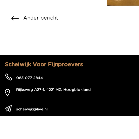
Ander bericht
Scheiwijk Voor Fijnproevers
085 077 2844
Rijksweg A27-1, 4221 MZ, Hoogblokland
Route hier naartoe
scheiwijk@live.nl