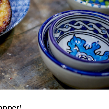
opper!